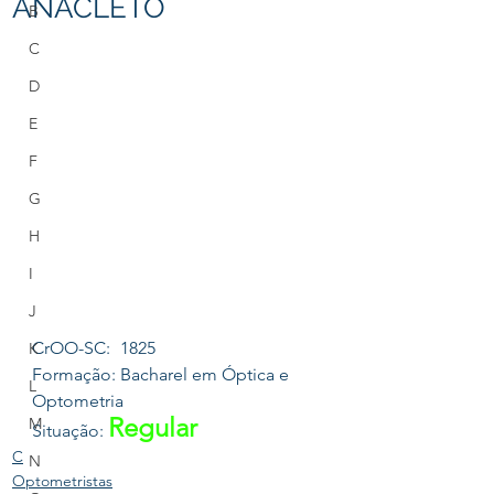
ANACLETO
B
C
D
E
F
G
H
I
J
CrOO-SC:	1825
K
Formação:	Bacharel em Óptica e 
L
Optometria
Regular
M
Situação: 
C
N
Optometristas