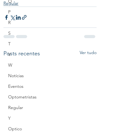
O
Regular
P
R
S
T
Ver tudo
Posts recentes
V
W
Notícias
Eventos
Optometristas
Regular
Y
Optico