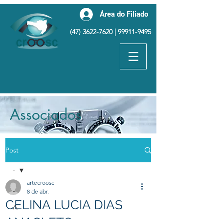
Área do Filiado
(47) 3622-7620
|
99911-9495
Associados
Post
-
artecroosc
-
8 de abr.
CELINA LUCIA DIAS
A