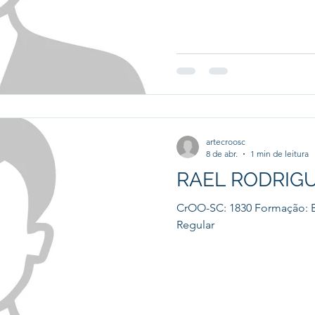
artecroosc
8 de abr.
1 min de leitura
RAEL RODRIG
CrOO-SC: 1830 Formação: B
Regular