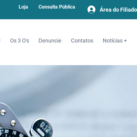
Loja
Consulta Pública
Área do Filiado
3
Os 3 O's
Denuncie
Contatos
Notícias +