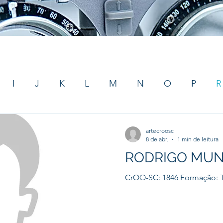
I
J
K
L
M
N
O
P
R
stas
Regular
Y
Optico
artecroosc
8 de abr.
1 min de leitura
RODRIGO MU
CrOO-SC: 1846 Formação: T