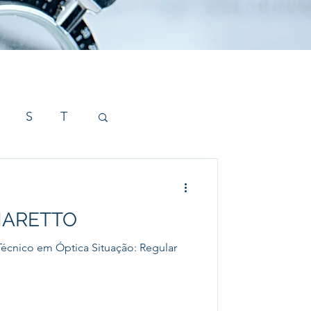
S
T
NARETTO
écnico em Óptica Situação: Regular