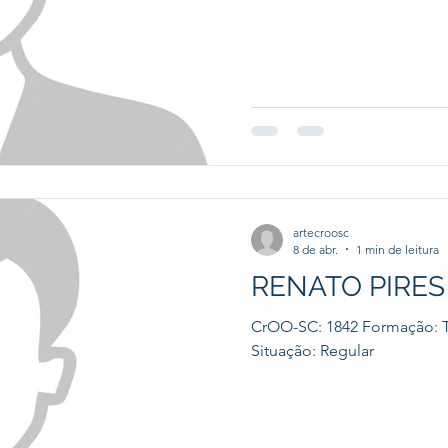
artecroosc
8 de abr.
1 min de leitura
RENATO PIRES
CrOO-SC: 1842 Formação: 
Situação: Regular