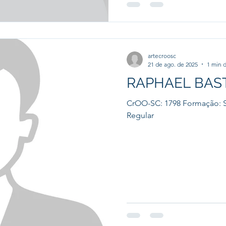
artecroosc
21 de ago. de 2025
1 min d
RAPHAEL BAS
CrOO-SC: 1798 Formação: S
Regular