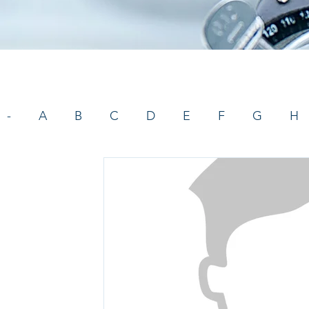
-
A
B
C
D
E
F
G
H
V
W
Notícias
Eventos
Optometri