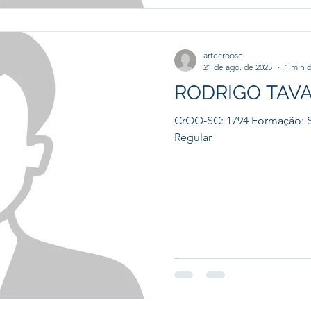
artecroosc
21 de ago. de 2025
1 min d
RODRIGO TAV
CrOO-SC: 1794 Formação: S
Regular