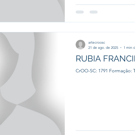
artecroosc
21 de ago. de 2025
1 min d
RUBIA FRANCI
CrOO-SC: 1791 Formação: T