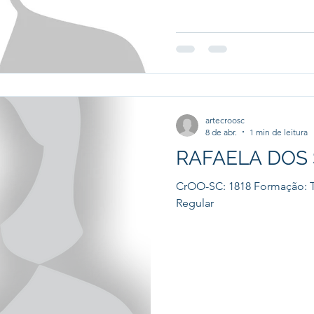
artecroosc
8 de abr.
1 min de leitura
RAFAELA DOS
CrOO-SC: 1818 Formação: T
Regular