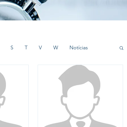
S
T
V
W
Notícias