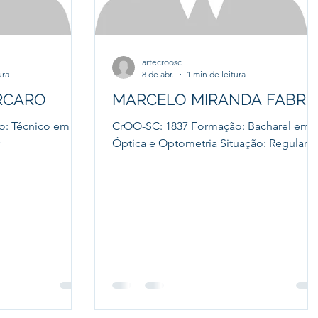
artecroosc
ura
8 de abr.
1 min de leitura
RCARO
MARCELO MIRANDA FABRE
o: Técnico em
CrOO-SC: 1837 Formação: Bacharel em
Óptica e Optometria Situação: Regular