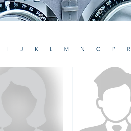
I
J
K
L
M
N
O
P
R
Optico