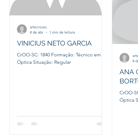
artecroosc
8 de abr.
1 min de leitura
VINICIUS NETO GARCIA
CrOO-SC: 1840 Formação: Técnico em
art
8 d
Óptica Situação: Regular
ANA 
BORT
CrOO-SC
Óptica S