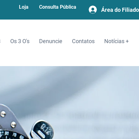
Loja
Consulta Pública
Área do Filiado
3
Os 3 O's
Denuncie
Contatos
Notícias +