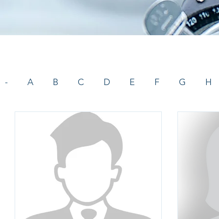
-
A
B
C
D
E
F
G
H
Eventos
Optometristas
Regular
Y