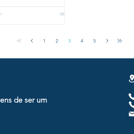
1
2
3
4
5
gens de ser um