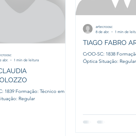
artecroosc
8 de abr.
1 min de leit
TIAGO FABRO A
CrOO-SC: 1838 Formaçã
ecroosc
e abr.
1 min de leitura
Óptica Situação: Regular
CLAUDIA
OLOZZO
: 1839 Formação: Técnico em
ituação: Regular