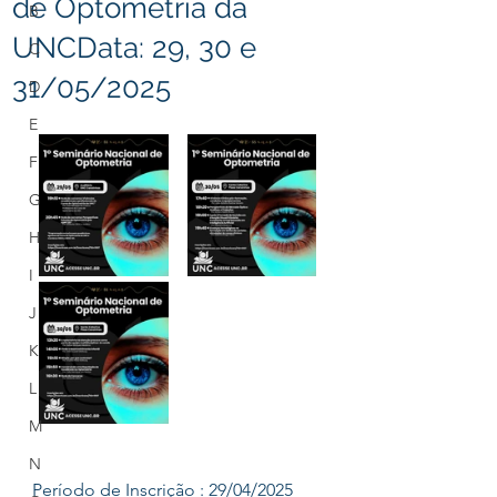
de Optometria da
B
UNCData: 29, 30 e
C
31/05/2025
D
E
F
G
H
I
J
K
L
M
N
Período de Inscrição : 29/04/2025 