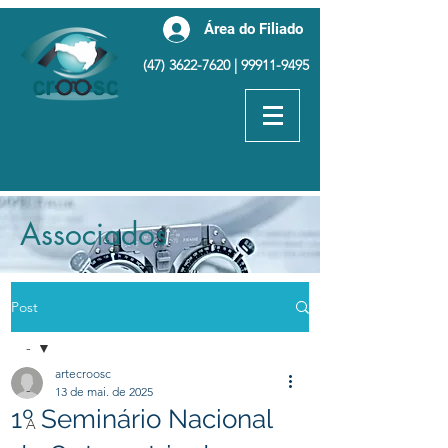
Área do Filiado
(47) 3622-7620
|
99911-9495
Associados
Post
-
artecroosc
-
13 de mai. de 2025
1º Seminário Nacional
A